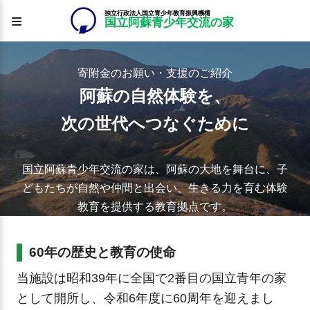
≡
寄附金のお願い・支援のご紹介
阿蘇の自然体験を、
次の世代へつなぐために
国立阿蘇青少年交流の家は、阿蘇の大地を舞台に、子
どもたちが自然や仲間と出会い、生きる力を育む体験
教育を提供する教育拠点です。
60年の歴史と教育の使命
当施設は昭和39年に全国で2番目の国立青年の家
として開所し、令和6年度に60周年を迎えまし